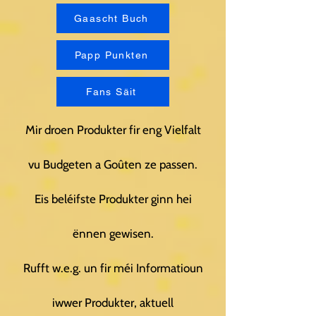
Gaascht Buch
Papp Punkten
Fans Säit
Mir droen Produkter fir eng Vielfalt
vu Budgeten a Goûten ze passen.
Eis beléifste Produkter ginn hei
ënnen gewisen.
Rufft w.e.g. un fir méi Informatioun
iwwer Produkter, aktuell