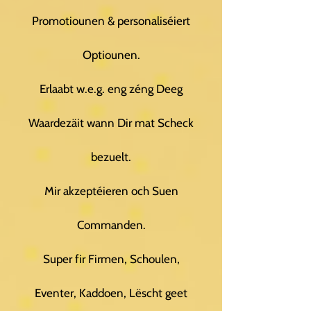
Promotiounen & personaliséiert
Optiounen.
Erlaabt w.e.g. eng zéng Deeg
Waardezäit wann Dir mat Scheck
bezuelt.
Mir akzeptéieren och Suen
Commanden.
Super fir Firmen, Schoulen,
Eventer, Kaddoen, Lëscht geet