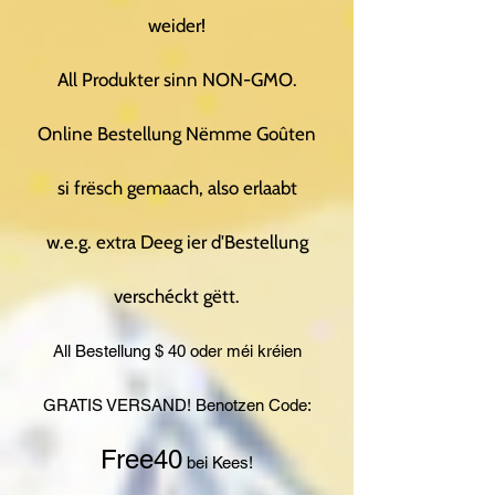
weider!
All Produkter sinn NON-GMO.
Online Bestellung Nëmme Goûten
si frësch gemaach, also erlaabt
w.e.g. extra Deeg ier d'Bestellung
verschéckt gëtt.
All Bestellung $ 40 oder méi kréien
GRATIS VERSAND! Benotzen Code:
Free40
bei Kees!