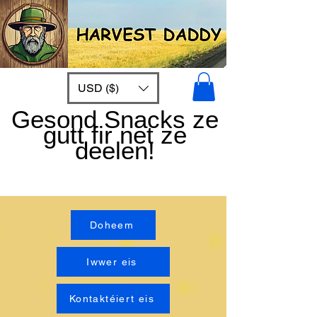
USD ($)
Gesond Snacks ze
gutt fir net ze
deelen!
Doheem
Iwwer eis
Kontaktéiert eis