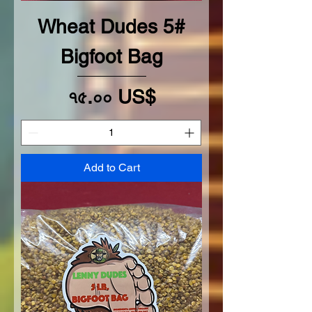
Wheat Dudes 5#
Bigfoot Bag
Price
৭৫.০০ US$
Add to Cart