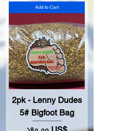
Add to Cart
2pk - Lenny Dudes
5# Bigfoot Bag
Price
১৪০.০০ US$