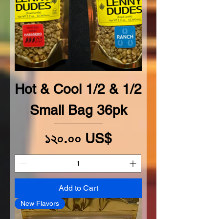
Hot & Cool 1/2 & 1/2
Small Bag 36pk
Price
১২০.০০ US$
Add to Cart
New Flavors