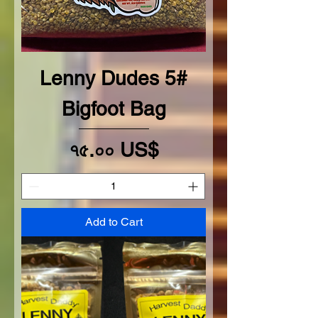
Lenny Dudes 5#
Bigfoot Bag
Price
৭৫.০০ US$
Add to Cart