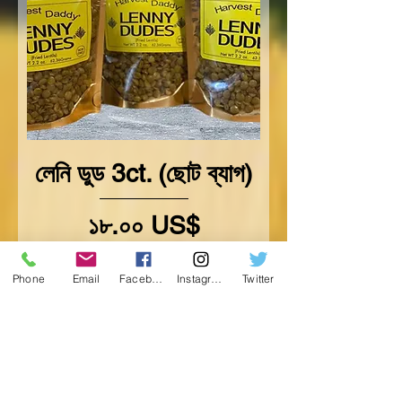
লেনি ডুড 3ct. (ছোট ব্যাগ)
Price
১৮.০০ US$
Add to Cart
Phone
Email
Facebook
Instagram
Twitter
New Flavors