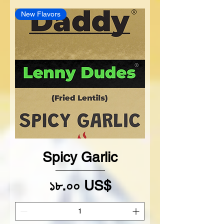
New Flavors
Spicy Garlic
Price
১৮.০০ US$