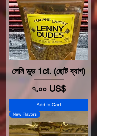
লেনি ডুড 1ct. (ছোট ব্যাগ)
Price
৭.০০ US$
Add to Cart
New Flavors