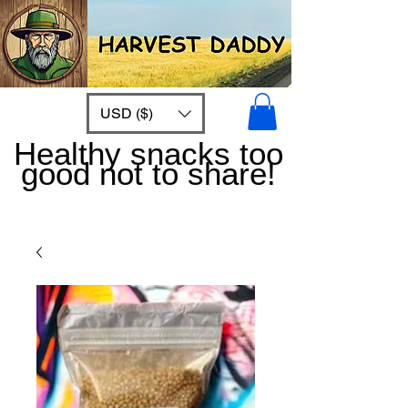
USD ($)
Healthy snacks too
good not to share!