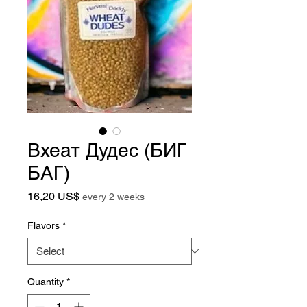
Вхеат Дудес (БИГ
БАГ)
Price
16,20 US$
every 2 weeks
Flavors
*
Quantity
*