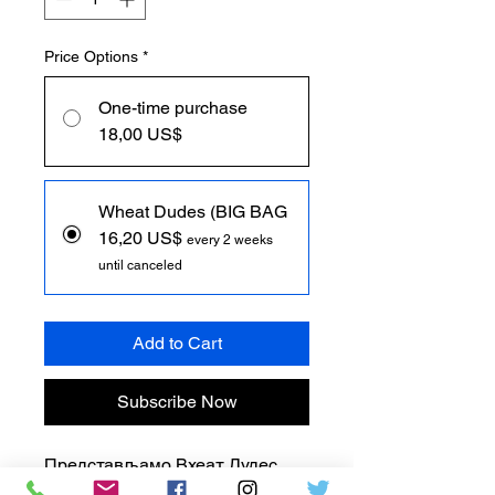
Price Options
*
One-time purchase
18,00 US$
Wheat Dudes (BIG BAG
16,20 US$
every 2 weeks
until canceled
Add to Cart
Subscribe Now
Представљамо Вхеат Дудес,
савршену ужину за оне који