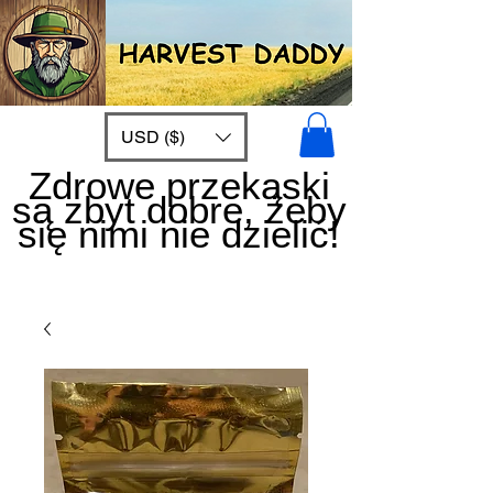
USD ($)
Zdrowe przekąski
są zbyt dobre, żeby
się nimi nie dzielić!