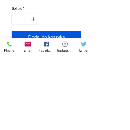
Sztuk
*
Dodaj do koszyka
Phone
Email
Facebook
Instagram
Twitter
Odkryj zachwycającą chrupkość
Wheat Dude 1ct. (mała torebka)
Te najwyższej jakości smażone
ziarna pszenicy oferują
wyjątkowe, zdrowe doznania
smakowe, idealne na każdą porę
dnia. Każda torebka dostarcza
eksplozję smaku i wartości
odżywczych. Zaufaj jakości i
dziedzictwu Harvest Daddy, aby
dostarczyć Ci to, co najlepsze z
ich uświęconych tradycją pól, na