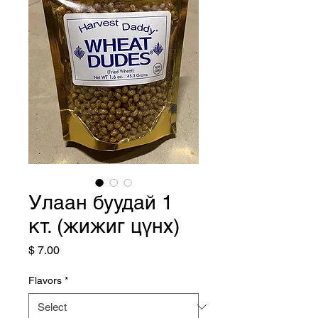
Улаан буудай 1
кт. (жижиг цүнх)
Price
$ 7.00
Flavors
*