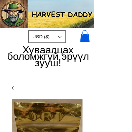
USD ($)
Хуваалцах
боломжгүй эрүүл
зууш!