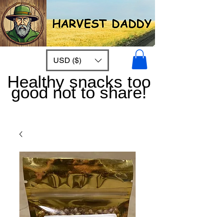
USD ($)
Healthy snacks too
good not to share!