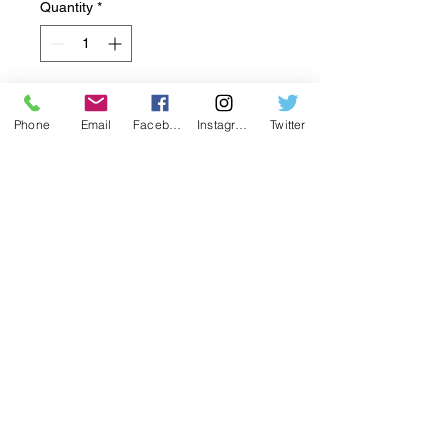
Quantity
*
Add to Cart
Phone
Email
Facebook
Instagram
Twitter
Tirohia te ngau reka o Wheat
Dude 1ct. (puke iti) Ko enei hua
parai parai utu nui e tuku ana i
tetahi wheako paramanawa tino
pai e tino pai ana mo nga wa
katoa o te ra. Ka tukuna e ia putea
te pakaru o te reka me te uara kai.
Whakawhirinaki ki te kounga me
nga taonga tuku iho o Harvest
Daddy ki te kawe mai i nga mea
tino pai mai i a raatau mara ki to
teepu.