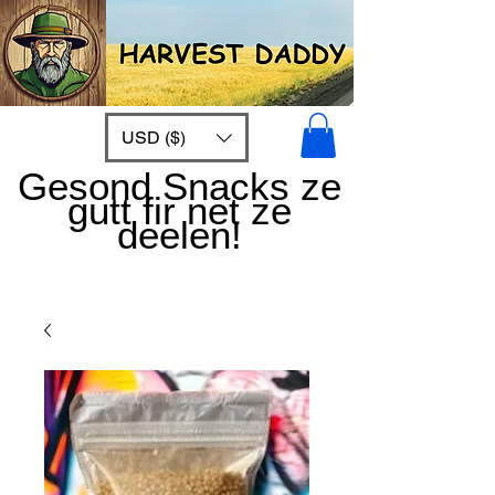
USD ($)
Gesond Snacks ze
gutt fir net ze
deelen!