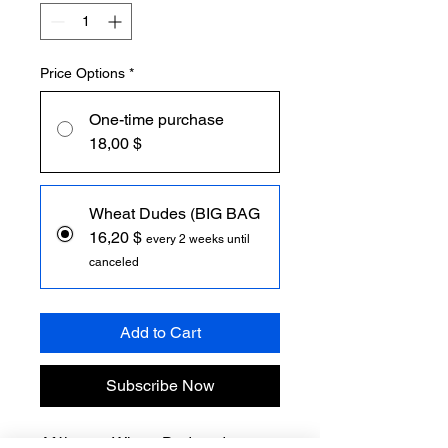
Price Options
*
One-time purchase
18,00 $
Wheat Dudes (BIG BAG
16,20 $
every 2 weeks until
canceled
Add to Cart
Subscribe Now
Aféierung Wheat Dudes, de