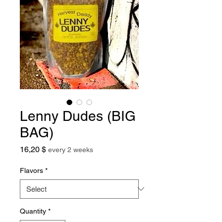
Lenny Dudes (BIG
BAG)
Price
16,20 $
every 2 weeks
Flavors
*
Quantity
*