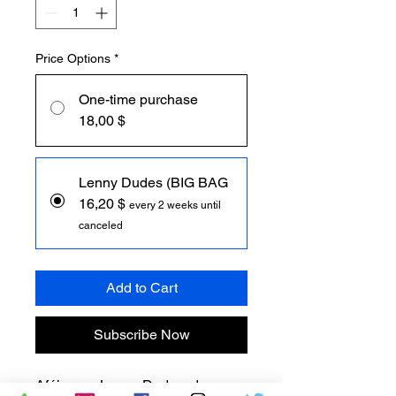
Price Options
*
One-time purchase
18,00 $
Lenny Dudes (BIG BAG
16,20 $
every 2 weeks until
canceled
Add to Cart
Subscribe Now
Aféierung Lenny Dudes, den