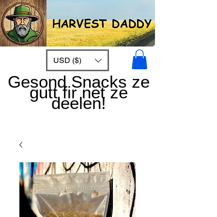
USD ($)
Gesond Snacks ze
gutt fir net ze
deelen!