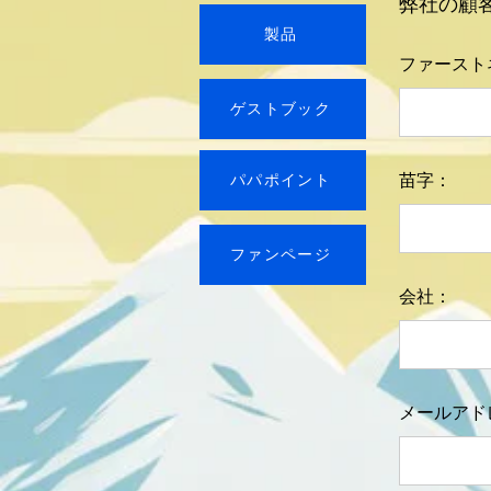
弊社の顧
製品
ファースト
ゲストブック
苗字：
パパポイント
ファンページ
会社：
メールアド