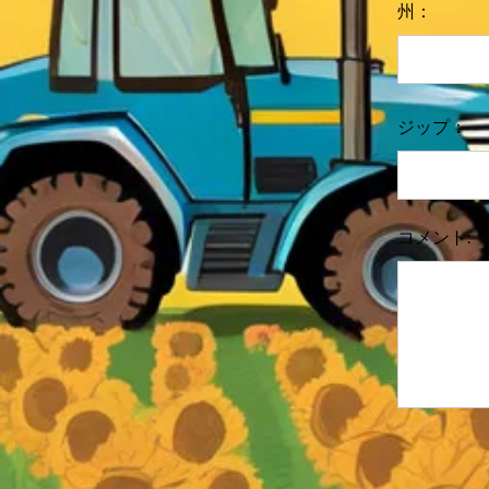
州：
ジップ：
コメント: