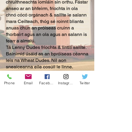
chruithneachta iomláin sin orthu. Fástar
anseo ar an bhfeirm, friochta in ola
chnó cócó orgánach & saillte le salann
mara Ceilteach, thóg sé roinnt blianta
anuas chun an próiseas cruinn a
fhorbairt agus an ola agus an salann is
fearr a aimsiú.
Tá Lenny Dudes friochta & lintilí saillte.
Bainimid úsáid as an bpróiseas céanna
leis na Wheat Dudes. Níl aon
sneaiceanna eile cosúil le linne.
Le héagsúlacht tairiscintí le roghnú
acu, táimid cinnte go mbeidh tú sásta
Phone
Email
Facebook
Instagram
Twitter
oibriú linn. Breathnaigh thart ar ár
suíomh Gréasáin & má tá aon tuairimí
nó ceisteanna agat, bíodh leisce ort
teagmháil a dhéanamh linn.
Tá súil againn tú a fheiceáil arís!
Seiceáil siar níos déanaí le haghaidh
nuashonruithe nua ar ár suíomh
Gréasáin. Tá i bhfad níos mó le teacht!