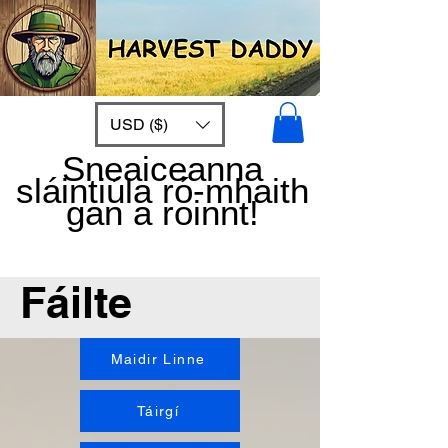
USD ($)
Sneaiceanna
sláintiúla ró-mhaith
gan a roinnt!
Fáilte
Maidir Linne
Táirgí