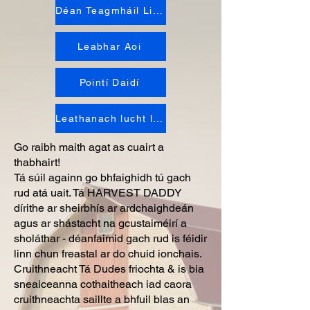
Déan Teagmháil Linn
Leabhar Aoi
Pointí Daidí
Leathanach lucht leanúna
Go raibh maith agat as cuairt a
thabhairt!
Tá súil againn go bhfaighidh tú gach
rud atá uait. Tá HARVEST DADDY
dírithe ar sheirbhís ar ardchaighdeán
agus ar shástacht na gcustaiméirí a
sholáthar - déanfaimid gach rud is féidir
linn chun freastal ar do chuid ionchais.
Cruithneacht Tá Dudes friochta & is bia
sneaiceanna cothaitheach iad caora
cruithneachta saillte a bhfuil blas an