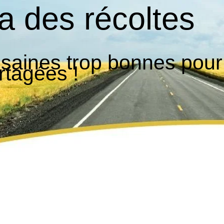
a des récoltes
 saines trop bonnes pour
rtagées !