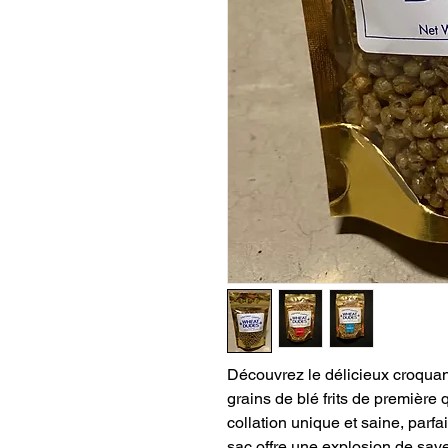
Découvrez le délicieux croquan
grains de blé frits de première 
collation unique et saine, parf
sac offre une explosion de saveu