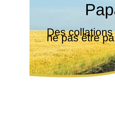
Pap
Des collations
ne pas être pa