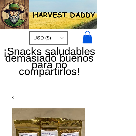
USD ($)
¡Snacks saludables
demasiado buenos
para no
compartirlos!