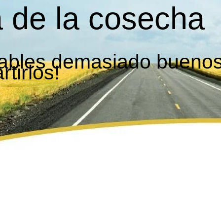
 de la cosecha
dables demasiado bueno
tirlos!