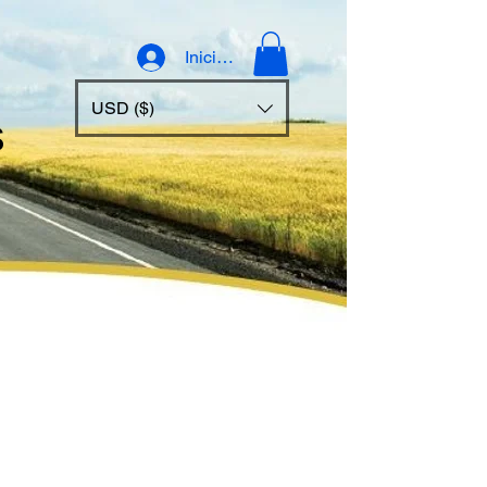
Iniciar sesión
USD ($)
s