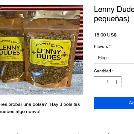
Lenny Dude 
pequeñas)
Precio
18,00 US$
Flavors
*
Elegir
Cantidad
*
Ag
res probar una bolsa? ¡Hay 3 bolsitas
pruebes algo nuevo!