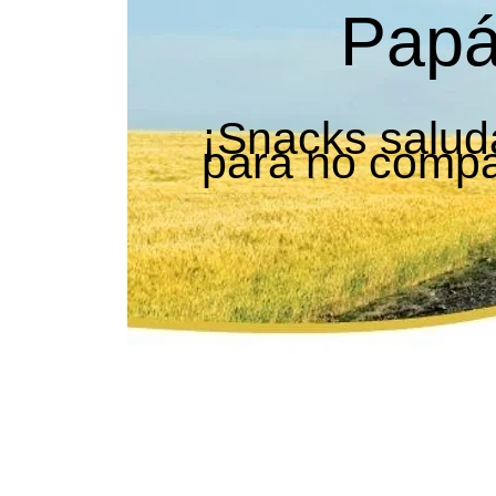
Papá
¡Snacks salu
para no compar