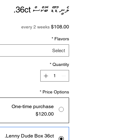
ލެނީ ޑޫޑް ބޮކްސް 36ct.
Price
$108.00
every 2 weeks
*
Flavors
Select
*
Quantity
*
Price Options
One-time purchase
$120.00
Lenny Dude Box 36ct.