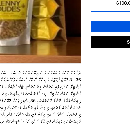
$108.
S
ދުވާލުގެ ކޮންމެ ވަގުތަކަށް ވެސް ލިބޭނެ އެންމެ ރަނގަޅު ސިއްހަތަށ
36 - 2.3އޮޒް ޕެކޭޖްގެ ލެނީ ޑޫޑްސް ބޮކްސް ތައާރަފްކޮށްދެމ
ލެންޓިލްސް ފުރިފައި ހުރުމުން މީރު ކްރަންޗީ ޓެކްސްޗާއަކާއި މުއް
ލެންޓިލްސް އަށް ކެލްޓިކް ސީ ސޯލްޓް އުނގުޅާފައިވާއިރު، މީރު އ
ލިބިގެންދެއެވެ.
ނުވަތަ ކެއުމުގެ މެދުގައި މި މީރު ލުއި ކާނާތައް ފަސޭހައިން ލިބިގ
މި ލެންޓިލް ސްނެކްސް އަކީ ގިލްޓް ފްރީ އޮޕްޝަނެއް ކަމުން ހިތްހަމ
ފޮށިގަނޑެއް ހިފައިގެން ލެނީ ޑޫޑްސް އާއި އެކު ސްނެކިން ގޭމް މަތި