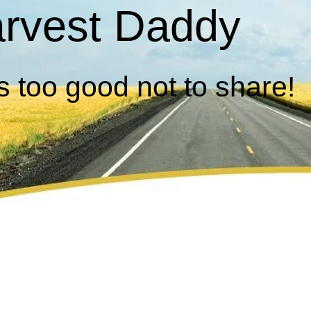
rvest Daddy
 too good not to share!