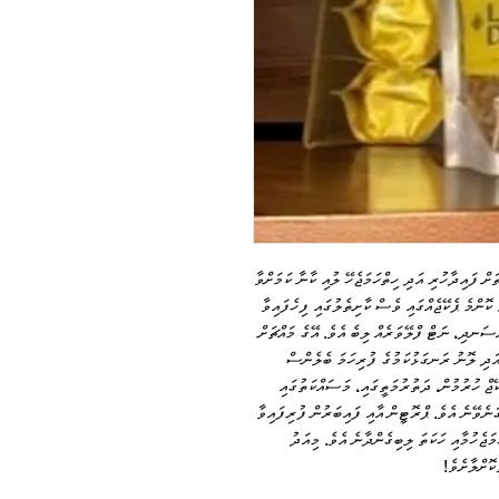
ް ފައިދާހުރި އަދި ހިތްހަމަޖެހޭ ލުއި ކާނާ ކަމަށްވާ
ެވެ. ކޮންމެ ޕެކޭޖެއްގައި ވެސް ކާށިތެލުގައި ފިހެފައިވާ
ސަނދި، ނަޓް ފްލޭވަރެއް ލިބެ އެވެ. އޭގެ މައްޗަށް
ަދި ލޮނު ރަނގަޅުކަމުގެ ފުރިހަމަ ބެލެންސް
 ކޮންމެ ފޮށްޓެއްގައި 36 އިންޑިވިޖުއަލް 2އޮޒް ޕެކޭޖް ހުރުމުން، ދަތުރުމަތީގައި، މަސައްކަތުގައި
ަނެވޭނެ އެވެ. ޕްރޮޓީން އާއި ފައިބަރުން ފުރިފައިވާ
ަޖެހުމާއި ހަކަތަ ލިބިގެންދާނެ އެވެ. މިއަދު
ކޮށްލާށެވެ!