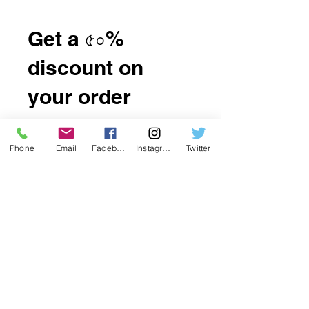
Get a ৫০%
discount on
your order
Apply reward when placing your
first order.
Phone
Email
Facebook
Instagram
Twitter
Applies to orders over ৪ US$.
Get Reward
একটি অধিভুক্ত হতে চান? পোর্টাল 6c17c4c8-