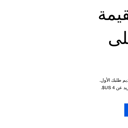
يمة
لى
يم طلبك الأول.
 ‏4 US$.